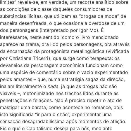
limites” revela-se, em verdade, um recorte analítico sobre
as condições de classe daqueles consumidores de
substâncias ilícitas, que utilizam as “drogas da moda” de
maneira desenfreada, o que ocasiona a overdose de um
dos personagens (interpretado por Igor Mo). É
interessante, neste sentido, como o livro mencionado
aparece na trama, ora lido pelos personagens, ora através
da encarnação da protagonista metalingüística (vivificada
por Christiane Tricerri), que surge como terapeuta: os
devaneios da personagem acronímica funcionam como
uma espécie de comentário sobre o vazio experimentado
pelos amantes – que, numa estratégia sagaz da direção,
inalam literalmente o
nada
, já que as drogas não são
visíveis –, metonimizado nos trechos lidos durante as
penetrações e felações. Não é preciso repetir o ato de
mastigar uma barata, como acontece no romance, pois
isto significaria “ir para o chão”, experimentar uma
sensação desagradabilíssima após momentos de aflição.
Eis o que o Capitalismo deseja para nós, mediante