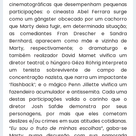
cinematográficas que desempenham pequenas
participações: o cineasta Abel Ferrara surge
como um gângster obcecado por um cachorro
que Marty deixa fugir, em determinada situação;
as comediantes Fran Drescher e Sandra
Bernhard, aparecem como mãe e vizinha de
Marty, respectivamente; o dramaturgo e
também realizador David Mamet vivifica um
diretor teatral; o húngaro Géza Röhrig interpreta
um tenista sobrevivente de campo de
concentração nazista, que narra um impactante
‘flashback’; e o mágico Penn Jillette vivifica um
fazendeiro acumulador e antissemita. Cada uma
destas participações valida o carinho que o
diretor Josh Safdie demonstra por seus
personagens, por mais que eles cometam
deslizes e/ou crimes em suas atitudes cotidianas.
“
Eu sou o fruto de minhas escolhas
”, gaba-se
Marty, numa discussão com sua namorada