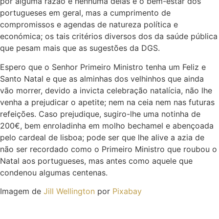
por alguma razão e nenhuma delas é o bem-estar dos
portugueses em geral, mas a cumprimento de
compromissos e agendas de natureza política e
económica; os tais critérios diversos dos da saúde pública
que pesam mais que as sugestões da DGS.
Espero que o Senhor Primeiro Ministro tenha um Feliz e
Santo Natal e que as alminhas dos velhinhos que ainda
vão morrer, devido a invicta celebração natalícia, não lhe
venha a prejudicar o apetite; nem na ceia nem nas futuras
refeições. Caso prejudique, sugiro-lhe uma notinha de
200€, bem enroladinha em molho bechamel e abençoada
pelo cardeal de lisboa; pode ser que lhe alive a azia de
não ser recordado como o Primeiro Ministro que roubou o
Natal aos portugueses, mas antes como aquele que
condenou algumas centenas.
Imagem de
Jill Wellington
por
Pixabay