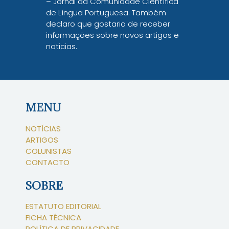
– Jornal da Comunidade Científica
de Língua Portuguesa. Também
declaro que gostaria de receber
informações sobre novos artigos e
noticias.
MENU
NOTÍCIAS
ARTIGOS
COLUNISTAS
CONTACTO
SOBRE
ESTATUTO EDITORIAL
FICHA TÉCNICA
POLÍTICA DE PRIVACIDADE