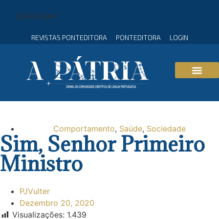
[gtranslate]
REVISTAS PONTEDITORA
PONTEDITORA
LOGIN
Comportamento
,
Saúde
,
Sociedade
Sim, Senhor Primeiro
Ministro
PJVulter
Dezembro 20, 2020
Visualizações:
1.439