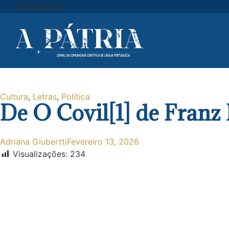
[gtranslate]
Cultura
,
Letras
,
Política
De O Covil[1] de Franz
Adriana Giubertti
Fevereiro 13, 2026
Visualizações:
234