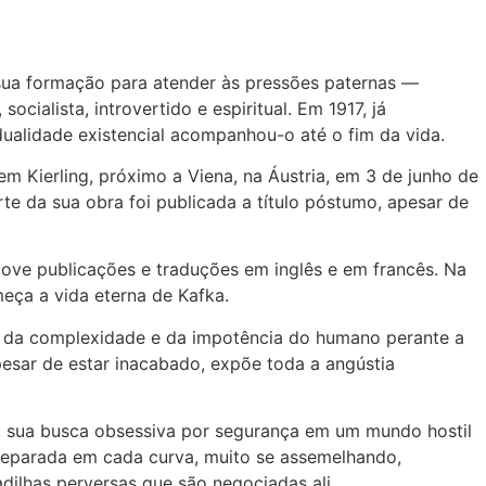
 sua formação para atender às pressões paternas —
cialista, introvertido e espiritual. Em 1917, já
 dualidade existencial acompanhou-o até o fim da vida.
Kierling, próximo a Viena, na Áustria, em 3 de junho de
e da sua obra foi publicada a título póstumo, apesar de
ove publicações e traduções em inglês e em francês. Na
eça a vida eterna de Kafka.
itura da complexidade e da impotência do humano perante a
esar de estar inacabado, expõe toda a angústia
, sua busca obsessiva por segurança em um mundo hostil
reparada em cada curva, muito se assemelhando,
ilhas perversas que são negociadas ali.