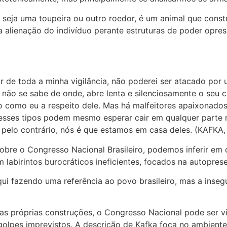
e seja uma toupeira ou outro roedor, é um animal que cons
a alienação do indivíduo perante estruturas de poder opress
ar de toda a minha vigilância, não poderei ser atacado po
 não se sabe de onde, abre lenta e silenciosamente o seu 
o como eu a respeito dele. Mas há malfeitores apaixonados
, esses tipos podem mesmo esperar cair em qualquer part
pelo contrário, nós é que estamos em casa deles. (KAFKA, s
 sobre o Congresso Nacional Brasileiro, podemos inferir 
labirintos burocráticos ineficientes, focados na autoprese
qui fazendo uma referência ao povo brasileiro, mas a inseg
uas próprias construções, o Congresso Nacional pode ser 
golpes imprevistos. A descrição de Kafka foca no ambient