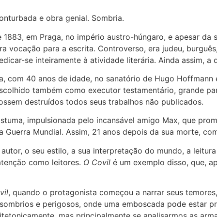
onturbada e obra genial. Sombria.
de 1883, em Praga, no império austro-húngaro, e apesar da
vocação para a escrita. Controverso, era judeu, burguês, so
icar-se inteiramente à atividade literária. Ainda assim, a
 com 40 anos de idade, no sanatório de Hugo Hoffmann em 
scolhido também como executor testamentário, grande part
ossem destruídos todos seus trabalhos não publicados.
óstuma, impulsionada pelo incansável amigo Max, que prom
 Guerra Mundial. Assim, 21 anos depois da sua morte, com
 do autor, o seu estilo, a sua interpretação do mundo, a le
atenção como leitores.
O Covil
é um exemplo disso, que, ap
vil
, quando o protagonista começou a narrar seus temores
es sombrios e perigosos, onde uma emboscada pode estar p
tetonicamente, mas principalmente se analisarmos as armad