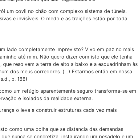
trói um covil no chão com complexo sistema de túneis,
ivas e invisíveis. O medo e as traições estão por toda
r um lado completamente imprevisto? Vivo em paz no mais
caminho até mim. Não quero dizer com isto que ele tenha
, que resolvem a terra de alto a baixo e a esquadrinham às
e num dos meus corredores. (…) Estarmos então em nossa
.d., p. 188)
em como um refúgio aparentemente seguro transforma-se em
rvação e isolados da realidade externa.
urança o leva a construir estruturas cada vez mais
visto como uma bolha que se distancia das demandas
e que nunca se concretiza, instaurando um pesadelo e um