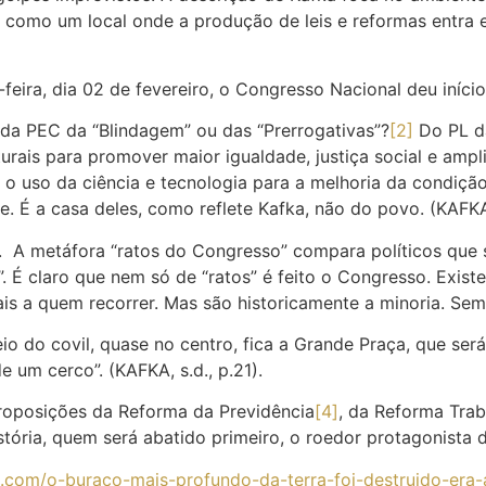
o como um local onde a produção de leis e reformas entra 
ira, dia 02 de fevereiro, o Congresso Nacional deu início 
da PEC da “Blindagem” ou das “Prerrogativas”?
[2]
Do PL d
rais para promover maior igualdade, justiça social e ampli
 e o uso da ciência e tecnologia para a melhoria da condiç
. É a casa deles, como reflete Kafka, não do povo. (KAFKA, 
A metáfora “ratos do Congresso” compara políticos que se 
. É claro que nem só de “ratos” é feito o Congresso. Exi
s a quem recorrer. Mas são historicamente a minoria. Sem
o do covil, quase no centro, fica a Grande Praça, que ser
um cerco”. (KAFKA, s.d., p.21).
proposições da Reforma da Previdência
[4]
, da Reforma Trab
stória, quem será abatido primeiro, o roedor protagonista 
a.com/o-buraco-mais-profundo-da-terra-foi-destruido-era-