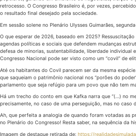
retrocesso. O Congresso Brasileiro é, por vezes, percebid
o resultado final desejado pela sociedade.
Em sessão solene no Plenário Ulysses Guimarães, segunda-fe
O que esperar de 2026, baseado em 2025? Ressuscitação 
agendas políticas e sociais que defendem mudanças estrutu
defesa de minorias, sustentabilidade, liberdade individual
Congresso Nacional pode ser visto como um “covil” de elite
Até os habitantes do Covil parecem ser da mesma espécie. 
que saqueiam o patrimônio nacional nos “porões do poder”
parlamento que seja refúgio para um povo que não tem mai
Há um trecho do conto em que Kafka narra que “(…) no mei
precisamente, no caso de uma perseguição, mas no caso de 
Ah, que perfeita a analogia de quando foram votadas as 
no Plenário do Congresso! Resta saber, na sequência da hi
Imagem de destaque retirada de:
https://realidadesimulad