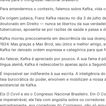
Para entendermos o contexto, falemos sobre Kafka, vida c
De origem judaica, Franz Kafka nasceu no dia 3 de julho 
doutorado em Direito — nunca se libertou da sua verdadeira 
tuberculoso, aposenta-se por razões de saúde e passa a ded
Kafka morreu precocemente em decorrência da sua doença,
1924. Mas graças a Max Brod, seu único e melhor amigo, e
Kafka ter deixado ordem expressa e categórica para que f
Ao falecer, Kafka é apreciado por poucos. A sua fama é p
língua alemã, Kafka é redescoberto apenas após a Segunda
É impossível ser indiferente à sua escrita. A inteligência
teia burocrática do poder, envolvem e mobilizam a nossa 
existencial de Kafka.
Eis
O Covil
e eis o Congresso Nacional Brasileiro. Em
O Co
e impenetrável, ele fala com angústia sobre os corredor
estranhamente, aos corredores do Congresso, não só arqui