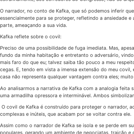
O narrador, no conto de Kafka, que só podemos inferir qu
essencialmente para se proteger, refletindo a ansiedade e 
parte, ameaçando a sua vida.
Kafka reflete sobre o covil:
Preciso de uma possibilidade de fuga imediata. Mas, apes
fundo da minha habitação e entretanto o adversário, vindo
mais faro do que eu; talvez saiba tão pouco a meu respeit
cegas. E, tendo em vista a imensa extensão do meu covil
casa não representa qualquer vantagem contra eles; muito 
Ao analisarmos a narrativa de Kafka com a analogia feita
uma armadilha opressora e interminável. Ambos simbolizam 
O covil de Kafka é construído para proteger o narrador, a
complexas e inúteis, que acabam por se voltar contra ele.
Assim como o narrador de Kafka se isola e se perde em s
populares, gerando um ambiente de negociatas, traição e 