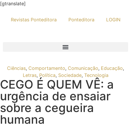
[gtranslate]
Revistas Ponteditora
Ponteditora
LOGIN
Ciências
,
Comportamento
,
Comunicação
,
Educação
,
Letras
,
Política
,
Sociedade
,
Tecnologia
CEGO É QUEM VÊ: a
urgência de ensaiar
sobre a cegueira
humana