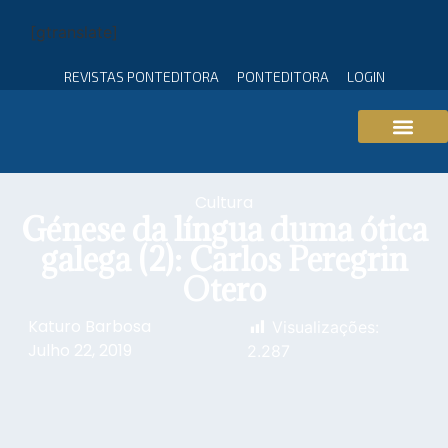
[gtranslate]
REVISTAS PONTEDITORA
PONTEDITORA
LOGIN
Cultura
Génese da língua duma ótica
galega (2): Carlos Peregrin
Otero
Katuro Barbosa
Visualizações:
Julho 22, 2019
2.287