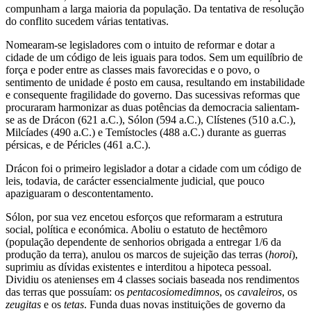
compunham a larga maioria da população. Da tentativa de resolução
do conflito sucedem várias tentativas.
Nomearam-se legisladores com o intuito de reformar e dotar a
cidade de um código de leis iguais para todos. Sem um equilíbrio de
força e poder entre as classes mais favorecidas e o povo, o
sentimento de unidade é posto em causa, resultando em instabilidade
e consequente fragilidade do governo. Das sucessivas reformas que
procuraram harmonizar as duas potências da democracia salientam-
se as de Drácon (621 a.C.), Sólon (594 a.C.), Clístenes (510 a.C.),
Milcíades (490 a.C.) e Temístocles (488 a.C.) durante as guerras
pérsicas, e de Péricles (461 a.C.).
Drácon foi o primeiro legislador a dotar a cidade com um código de
leis, todavia, de carácter essencialmente judicial, que pouco
apaziguaram o descontentamento.
Sólon, por sua vez encetou esforços que reformaram a estrutura
social, política e económica. Aboliu o estatuto de hectêmoro
(população dependente de senhorios obrigada a entregar 1/6 da
produção da terra), anulou os marcos de sujeição das terras (
horoi
),
suprimiu as dívidas existentes e interditou a hipoteca pessoal.
Dividiu os atenienses em 4 classes sociais baseada nos rendimentos
das terras que possuíam: os
pentacosiomedimnos
, os
cavaleiros
, os
zeugitas
e os
tetas
. Funda duas novas instituições de governo da