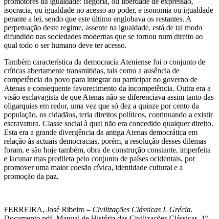
promotores da igualdade: isegoria, ou liberdade de expressão,
isocracia, ou igualdade no acesso ao poder, e isonomia ou igualdade
perante a lei, sendo que este último englobava os restantes. A
perpetuação deste regime, assente na igualdade, está de tal modo
difundido nas sociedades modernas que se tornou num direito ao
qual todo o ser humano deve ter acesso.
Também característica da democracia Ateniense foi o conjunto de
críticas abertamente transmitidas, tais como a ausência de
competência do povo para integrar ou participar no governo de
Atenas e consequente favorecimento da incompetência. Outra era a
visão esclavagista de que Atenas não se diferenciava assim tanto das
oligarquias em redor, uma vez que só dez a quinze por cento da
população, os cidadãos, teria direitos políticos, continuando a existir
escravatura. Classe social à qual não era concedido qualquer direito.
Esta era a grande divergência da antiga Atenas democrática em
relação às actuais democracias, porém, a resolução desses dilemas
foram, e são hoje também, obra de construção constante, imperfeita
e lacunar mas predileta pelo conjunto de países ocidentais, por
promover uma maior coesão cívica, identidade cultural e a
promoção da paz.
FERREIRA, José Ribeiro –
Civilizações Clássicas I. Grécia
.
Documento pdf. Manual de História das Civilizações Clássicas. 1º