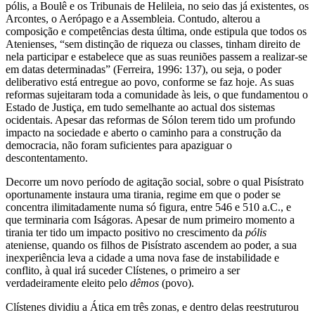
pólis, a Boulê e os Tribunais de Helileia, no seio das já existentes, os
Arcontes, o Aerópago e a Assembleia. Contudo, alterou a
composição e competências desta última, onde estipula que todos os
Atenienses, “sem distinção de riqueza ou classes, tinham direito de
nela participar e estabelece que as suas reuniões passem a realizar-se
em datas determinadas” (Ferreira, 1996: 137), ou seja, o poder
deliberativo está entregue ao povo, conforme se faz hoje. As suas
reformas sujeitaram toda a comunidade às leis, o que fundamentou o
Estado de Justiça, em tudo semelhante ao actual dos sistemas
ocidentais. Apesar das reformas de Sólon terem tido um profundo
impacto na sociedade e aberto o caminho para a construção da
democracia, não foram suficientes para apaziguar o
descontentamento.
Decorre um novo período de agitação social, sobre o qual Pisístrato
oportunamente instaura uma tirania, regime em que o poder se
concentra ilimitadamente numa só figura, entre 546 e 510 a.C., e
que terminaria com Iságoras. Apesar de num primeiro momento a
tirania ter tido um impacto positivo no crescimento da
pólis
ateniense, quando os filhos de Pisístrato ascendem ao poder, a sua
inexperiência leva a cidade a uma nova fase de instabilidade e
conflito, à qual irá suceder Clístenes, o primeiro a ser
verdadeiramente eleito pelo
dêmos
(povo).
Clístenes dividiu a Ática em três zonas, e dentro delas reestruturou