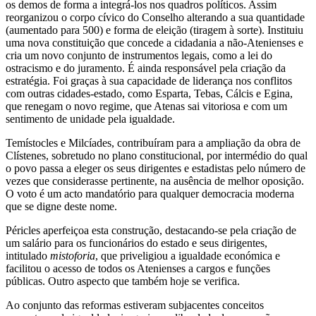
os demos de forma a integrá-los nos quadros políticos. Assim
reorganizou o corpo cívico do Conselho alterando a sua quantidade
(aumentado para 500) e forma de eleição (tiragem à sorte). Instituiu
uma nova constituição que concede a cidadania a não-Atenienses e
cria um novo conjunto de instrumentos legais, como a lei do
ostracismo e do juramento. É ainda responsável pela criação da
estratégia. Foi graças à sua capacidade de liderança nos conflitos
com outras cidades-estado, como Esparta, Tebas, Cálcis e Egina,
que renegam o novo regime, que Atenas sai vitoriosa e com um
sentimento de unidade pela igualdade.
Temístocles e Milcíades, contribuíram para a ampliação da obra de
Clístenes, sobretudo no plano constitucional, por intermédio do qual
o povo passa a eleger os seus dirigentes e estadistas pelo número de
vezes que considerasse pertinente, na ausência de melhor oposição.
O voto é um acto mandatório para qualquer democracia moderna
que se digne deste nome.
Péricles aperfeiçoa esta construção, destacando-se pela criação de
um salário para os funcionários do estado e seus dirigentes,
intitulado
mistoforia
, que priveligiou a igualdade económica e
facilitou o acesso de todos os Atenienses a cargos e funções
públicas. Outro aspecto que também hoje se verifica.
Ao conjunto das reformas estiveram subjacentes conceitos