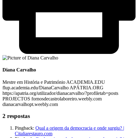
Diana Carvalho
Mestre em História e Património ACADEMIA.EDU
flup.academia.edu/DianaCarvalho APÁTRIA.ORG
https://apatria.org/utilizador/dianacarvalho/?profiletab=posts
PROJECTOS fornosdecastrolaboreiro.weebly.com
dianacarvalhopt.weebly.com
2 respostas
Pingback:
Qual a origem da democracia e onde surgiu? |
Citaliarestauro.com