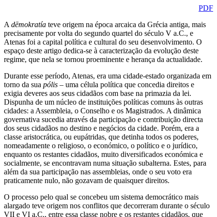
PDF
A
dēmokratía
teve origem na época arcaica da Grécia antiga, mais
precisamente por volta do segundo quartel do século V a.C., e
Atenas foi a capital política e cultural do seu desenvolvimento. O
espaço deste artigo dedica-se à caracterização da evolução deste
regime, que nela se tornou proeminente e herança da actualidade.
Durante esse período, Atenas, era uma cidade-estado organizada em
torno da sua
pólis
– uma célula política que concedia direitos e
exigia deveres aos seus cidadãos com base na primazia da lei.
Dispunha de um núcleo de instituições políticas comuns às outras
cidades: a Assembleia, o Conselho e os Magistrados. A dinâmica
governativa sucedia através da participação e contribuição directa
dos seus cidadãos no destino e negócios da cidade. Porém, era a
classe aristocrática, ou eupátridas, que detinha todos os poderes,
nomeadamente o religioso, o económico, o político e o jurídico,
enquanto os restantes cidadãos, muito diversificados económica e
socialmente, se encontravam numa situação subalterna. Estes, para
além da sua participação nas assembleias, onde o seu voto era
praticamente nulo, não gozavam de quaisquer direitos.
O processo pelo qual se concebeu um sistema democrático mais
alargado teve origem nos conflitos que decorreram durante o século
VII e VI a.C., entre essa classe nobre e os restantes cidadãos, que