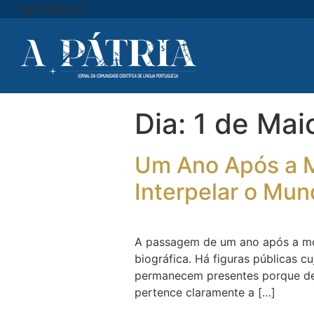
[gtranslate]
Dia:
1 de Mai
Um Ano Após a M
Interpelar o Mu
A passagem de um ano após a mor
biográfica. Há figuras públicas c
permanecem presentes porque dei
pertence claramente a […]