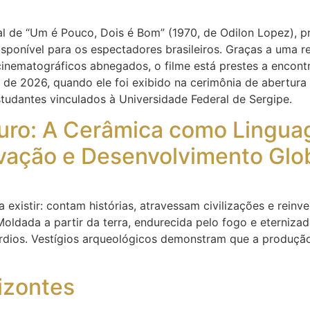
ral de “Um é Pouco, Dois é Bom” (1970, de Odilon Lopez),
disponível para os espectadores brasileiros. Graças a uma
cinematográficos abnegados, o filme está prestes a encontr
l de 2026, quando ele foi exibido na cerimônia de abertur
tudantes vinculados à Universidade Federal de Sergipe.
uturo: A Cerâmica como Lingu
ovação e Desenvolvimento Glo
 existir: contam histórias, atravessam civilizações e reinv
Moldada a partir da terra, endurecida pelo fogo e eterniz
dios. Vestígios arqueológicos demonstram que a produçã
izontes