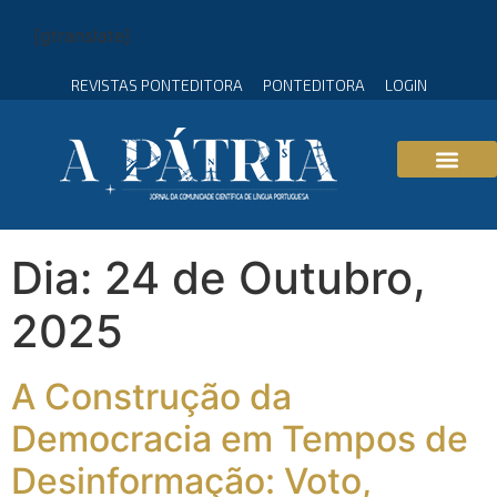
[gtranslate]
REVISTAS PONTEDITORA
PONTEDITORA
LOGIN
Dia:
24 de Outubro,
2025
A Construção da
Democracia em Tempos de
Desinformação: Voto,