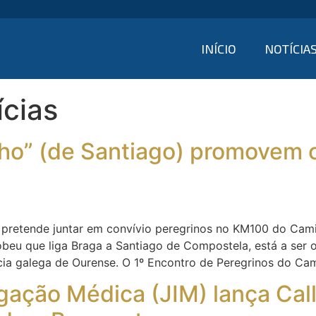
INÍCIO
NOTÍCIA
ícias
ho” (de Santiago) promovem 
e pretende juntar em convívio peregrinos no KM100 do Cami
cobeu que liga Braga a Santiago de Compostela, está a ser 
ia galega de Ourense. O 1º Encontro de Peregrinos do Cam
igação Médica (JIM) lança Cal