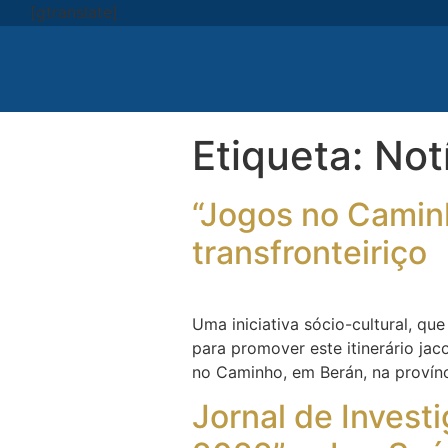
[gtranslate]
Etiqueta:
Not
“Jogos no Camin
transfronteiriço
Uma iniciativa sócio-cultural, qu
para promover este itinerário ja
no Caminho, em Berán, na provínc
Jornal de Invest