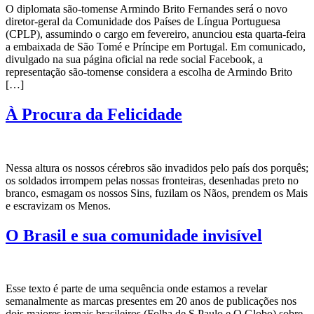
O diplomata são-tomense Armindo Brito Fernandes será o novo
diretor-geral da Comunidade dos Países de Língua Portuguesa
(CPLP), assumindo o cargo em fevereiro, anunciou esta quarta-feira
a embaixada de São Tomé e Príncipe em Portugal. Em comunicado,
divulgado na sua página oficial na rede social Facebook, a
representação são-tomense considera a escolha de Armindo Brito
[…]
À Procura da Felicidade
Nessa altura os nossos cérebros são invadidos pelo país dos porquês;
os soldados irrompem pelas nossas fronteiras, desenhadas preto no
branco, esmagam os nossos Sins, fuzilam os Nãos, prendem os Mais
e escravizam os Menos.
O Brasil e sua comunidade invisível
Esse texto é parte de uma sequência onde estamos a revelar
semanalmente as marcas presentes em 20 anos de publicações nos
dois maiores jornais brasileiros (Folha de S.Paulo e O Globo) sobre