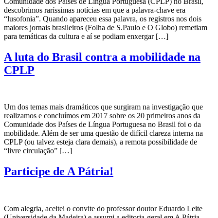
Comunidade dos Países de Língua Portuguesa (CPLP) no Brasil,
descobrimos raríssimas notícias em que a palavra-chave era
“lusofonia”. Quando apareceu essa palavra, os registros nos dois
maiores jornais brasileiros (Folha de S.Paulo e O Globo) remetiam
para temáticas da cultura e aí se podiam enxergar […]
A luta do Brasil contra a mobilidade na
CPLP
Um dos temas mais dramáticos que surgiram na investigação que
realizamos e concluímos em 2017 sobre os 20 primeiros anos da
Comunidade dos Países de Língua Portuguesa no Brasil foi o da
mobilidade. Além de ser uma questão de difícil clareza interna na
CPLP (ou talvez esteja clara demais), a remota possibilidade de
“livre circulação” […]
Participe de A Pátria!
Com alegria, aceitei o convite do professor doutor Eduardo Leite
(Universidade da Madeira) e assumi a editoria-geral em A Pátria –