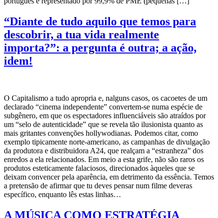
português é representado por 99,9% de PME (pequenas […]
“Diante de tudo aquilo que temos para
descobrir, a tua vida realmente
importa?”: a pergunta é outra; a ação,
idem!
O Capitalismo a tudo apropria e, nalguns casos, os cacoetes de um
declarado “cinema independente” convertem-se numa espécie de
subgênero, em que os espectadores influenciáveis são atraídos por
um “selo de autenticidade” que se revela tão ilusionista quanto as
mais gritantes convenções hollywodianas. Podemos citar, como
exemplo tipicamente norte-americano, as campanhas de divulgação
da produtora e distribuidora A24, que realçam a “estranheza” dos
enredos a ela relacionados. Em meio a esta grife, não são raros os
produtos esteticamente falaciosos, direcionados àqueles que se
deixam convencer pela aparência, em detrimento da essência. Temos
a pretensão de afirmar que tu deves pensar num filme deveras
específico, enquanto lês estas linhas…
A MÚSICA COMO ESTRATÉGIA