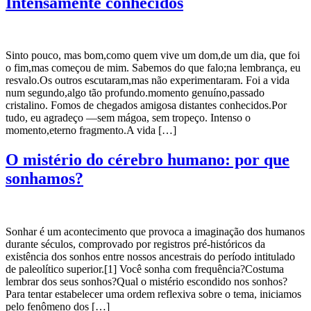
Intensamente conhecidos
Sinto pouco, mas bom,como quem vive um dom,de um dia, que foi
o fim,mas começou de mim. Sabemos do que falo;na lembrança, eu
resvalo.Os outros escutaram,mas não experimentaram. Foi a vida
num segundo,algo tão profundo.momento genuíno,passado
cristalino. Fomos de chegados amigosa distantes conhecidos.Por
tudo, eu agradeço —sem mágoa, sem tropeço. Intenso o
momento,eterno fragmento.A vida […]
O mistério do cérebro humano: por que
sonhamos?
Sonhar é um acontecimento que provoca a imaginação dos humanos
durante séculos, comprovado por registros pré-históricos da
existência dos sonhos entre nossos ancestrais do período intitulado
de paleolítico superior.[1] Você sonha com frequência?Costuma
lembrar dos seus sonhos?Qual o mistério escondido nos sonhos?
Para tentar estabelecer uma ordem reflexiva sobre o tema, iniciamos
pelo fenômeno dos […]