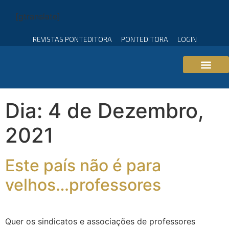
[gtranslate]
REVISTAS PONTEDITORA
PONTEDITORA
LOGIN
Dia:
4 de Dezembro,
2021
Este país não é para
velhos…professores
Quer os sindicatos e associações de professores